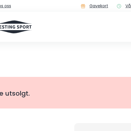
s oss
Gavekort
Vå
e utsolgt.