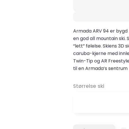
God allrounder f
Armada ARV 94 er bygd 
en god all mountain ski. 
“lett” følelse. Skiens 3D
caruba-kjerne med innleg
Twin-Tip og AR Freestyle 
til en Armada’s sentru
Størrelse ski