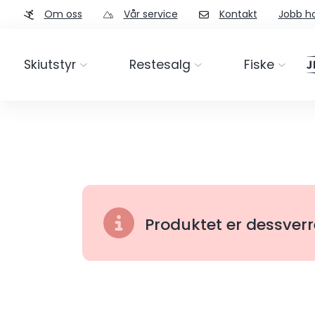
Om oss
Vår service
Kontakt
Jobb ho
Skiutstyr
Restesalg
Fiske
Produktet er dessverr