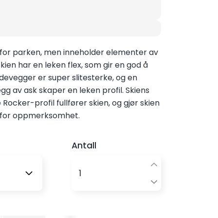
ra Armada!
for parken, men inneholder elementer av
Skien har en leken flex, som gir en god å
 sidevegger
er super slitesterke, og en
g av ask skaper en leken profil. Skiens
Rocker-profil fullfører skien, og gjør skien
m for oppmerksomhet.
Antall