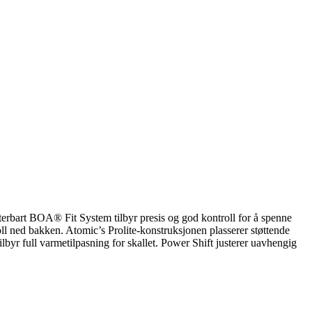
terbart BOA® Fit System tilbyr presis og god kontroll for å spenne
oll ned bakken. Atomic’s Prolite-konstruksjonen plasserer støttende
yr full varmetilpasning for skallet. Power Shift justerer uavhengig