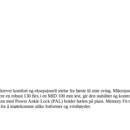
r komfort og eksepsjonell ytelse fra første til siste sving. Mikrojus
ære en robust 130 flex i en MID 100 mm lest, gir den stabilitet og kontr
kken med Power Ankle Lock (PAL) holder hælen på plass. Memory Fit tilb
 for å imøtekomme ulike fotformer og vristhøyder.