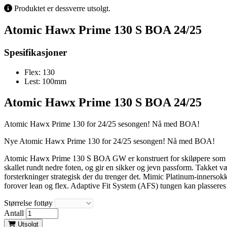
Produktet er dessverre utsolgt.
Atomic Hawx Prime 130 S BOA 24/25
Spesifikasjoner
Flex:
130
Lest:
100mm
Atomic Hawx Prime 130 S BOA 24/25
Atomic Hawx Prime 130 for 24/25 sesongen! Nå med BOA!
Nye Atomic Hawx Prime 130 for 24/25 sesongen! Nå med BOA!
Atomic Hawx Prime 130 S BOA GW er konstruert for skiløpere som kreve
skallet rundt nedre foten, og gir en sikker og jevn passform. Takket v
forsterkninger strategisk der du trenger det. Mimic Platinum-innerso
forover lean og flex. Adaptive Fit System (AFS) tungen kan plasseres
Størrelse fottøy
Antall
Utsolgt