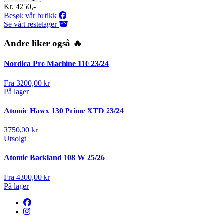
Kr. 4250,-
Besøk vår butikk
Se vårt restelager
Andre liker også 🔥
Nordica Pro Machine 110 23/24
Fra
3200,00
kr
På lager
Atomic Hawx 130 Prime XTD 23/24
3750,00
kr
Utsolgt
Atomic Backland 108 W 25/26
Fra
4300,00
kr
På lager