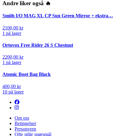
Andre liker også 🔥
Smith I/O MAG XL CP Sun Green Mirror + ekstra…
2100,00
kr
1 på lager
Ortovox Free Rider 26 S Chestnut
2200,00
kr
1 på lager
Atomic Boot Bag Black
400,00
kr
10 på lager
Om oss
Betingelser
Personvern
Ofte stilte spørsmål