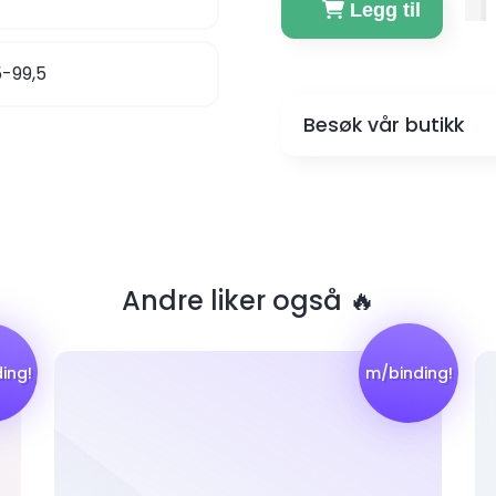
Legg til
5-99,5
Besøk vår butikk
Andre liker også 🔥
ing!
m/binding!