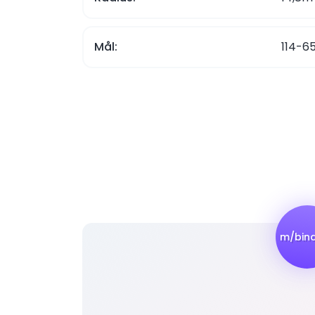
Mål:
114-6
m/bind