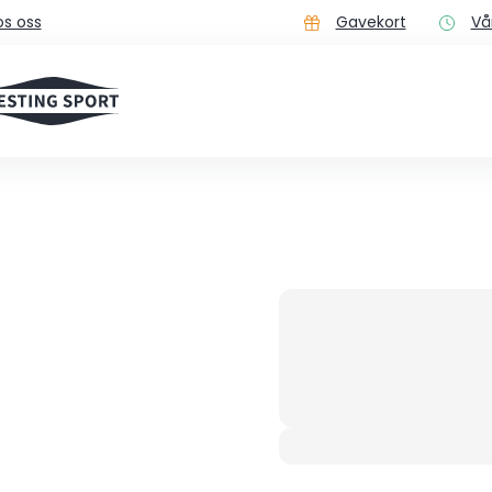
s oss
Gavekort
Vå
Faster. Always