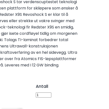
shock S tar verdenscuptestet teknologi
eken plattform for skiløpere som ønsker å
Redster X9S Revoshock S er klar til å
rves eller strekke ut vakre svinger med
ck-teknologi fir Redster X9S en smidig,
 gjør isete cordfløyel tidlig om morgenen
ski. Tolags TI-laminat forbedrer total
 mens Ultrawall-konstruksjonen
raftoverføring av en hel sidevegg. Ultra
over fra Atomics FIS-løpsplattformer
vå. Leveres med I 12 GW binding.
Antall