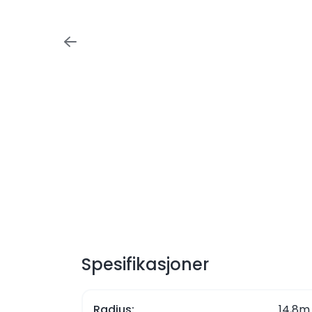
Spesifikasjoner
Radius:
14,8m