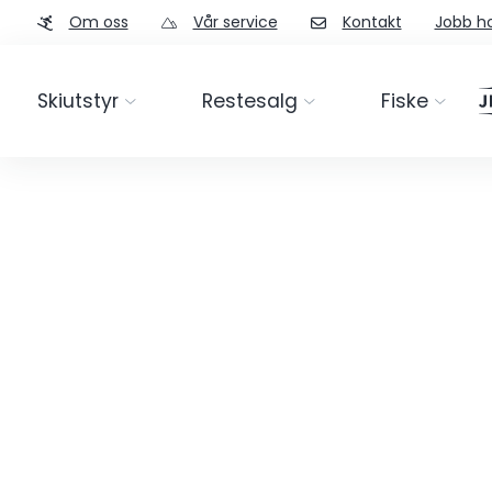
Om oss
Vår service
Kontakt
Jobb ho
Skiutstyr
Restesalg
Fiske