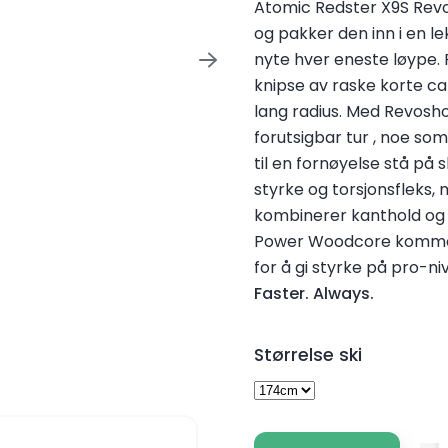
Atomic Redster X9S Revo
og pakker den inn i en l
nyte hver eneste løype. 
knipse av raske korte ca
lang radius. Med Revosho
forutsigbar tur , noe som
til en fornøyelse stå på 
styrke og torsjonsfleks,
kombinerer kanthold og k
Power Woodcore kommer 
for å gi styrke på pro-ni
Faster. Always.
Størrelse ski