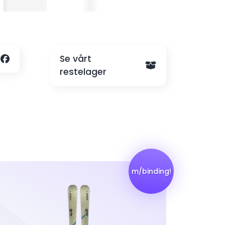
Kr. 6500,-
Se vårt
restelager
m/binding!