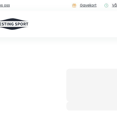
s oss
Gavekort
Vå
Råtass fra Elan!