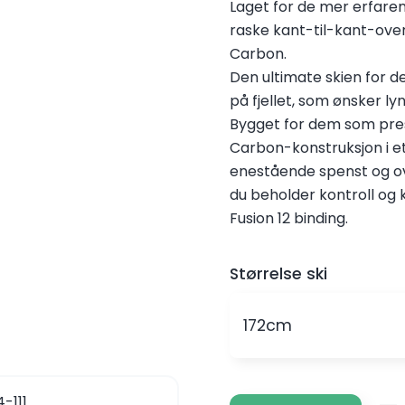
Laget for de mer erfare
raske kant-til-kant-over
Carbon.
Den ultimate skien for d
på fjellet, som ønsker l
Bygget for dem som pre
Carbon-konstruksjon i et 
enestående spenst og ov
du beholder kontroll og 
Fusion 12 binding.
Størrelse ski
172cm
-111