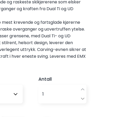
nde og raskeste skikjørerene som elsker
ganger og kraften fra Dual Ti og UD
e mest krevende og fartsglade kjørerne
ynraske overganger og uovertruffen ytelse.
sser grensene, med Dual Ti- og UD
stilrent, helsort design, leverer den
erlegent uttrykk. Carving-evnen sikrer at
kraft i hver eneste sving. Leveres med EMX
Antall