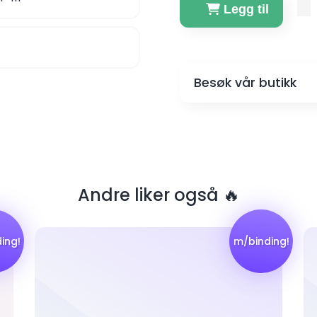
Legg til
Besøk vår butikk
Andre liker også 🔥
ing!
m/binding!