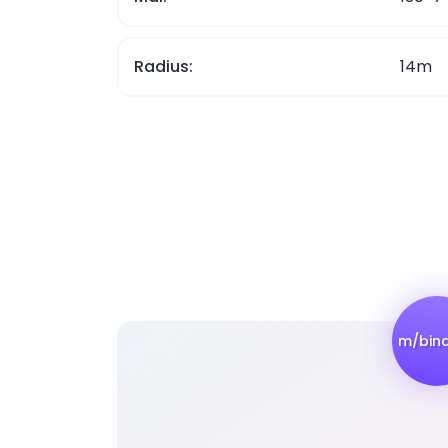
Radius:
14m
m/bind