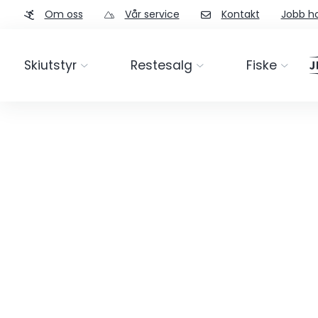
Om oss
Vår service
Kontakt
Jobb ho
Skiutstyr
Restesalg
Fiske