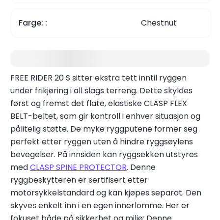
Farge:
Chestnut
Ny Free Rider!
FREE RIDER 20 S sitter ekstra tett inntil ryggen
under frikjøring i all slags terreng. Dette skyldes
først og fremst det flate, elastiske CLASP FLEX
BELT-beltet, som gir kontroll i enhver situasjon og
pålitelig støtte. De myke ryggputene former seg
perfekt etter ryggen uten å hindre ryggsøylens
bevegelser. På innsiden kan ryggsekken utstyres
med
CLASP SPINE PROTECTOR
. Denne
ryggbeskytteren er sertifisert etter
motorsykkelstandard og kan kjøpes separat. Den
skyves enkelt inn i en egen innerlomme. Her er
fokuset både på sikkerhet og miljø: Denne